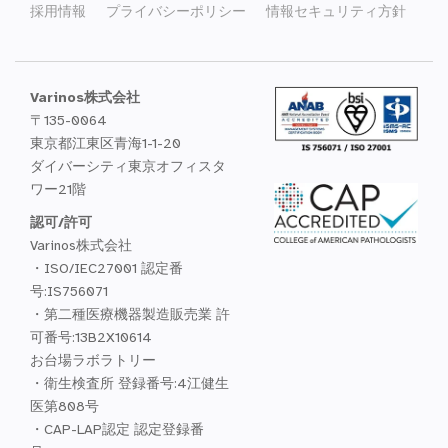
採用情報
プライバシーポリシー
情報セキュリティ方針
Varinos株式会社
〒135-0064
東京都江東区青海1-1-20
ダイバーシティ東京オフィスタ
ワー21階
認可/許可
Varinos株式会社
・ISO/IEC27001 認定番
号:IS756071
・第二種医療機器製造販売業 許
可番号:13B2X10614
お台場ラボラトリー
・衛生検査所 登録番号:4江健生
医第808号
・CAP-LAP認定 認定登録番