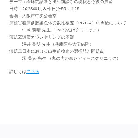
テーマ：着床前診断と出生前診断の現状と今後の展望
日時：2023年1月8日(日)9:55～11:25
会場：大阪市中央公会堂
演題①着床前胚染色体異数性検査（PGT-A）の今後について
中岡 義晴 先生 （IVFなんばクリニック）
演題②遺伝カウンセリングの基礎
澤井 英明 先生（兵庫医科大学病院）
演題③日本における出生前検査の選択肢と問題点
宋 美玄 先生 （丸の内の森レディースクリニック）
詳しくは
こちら