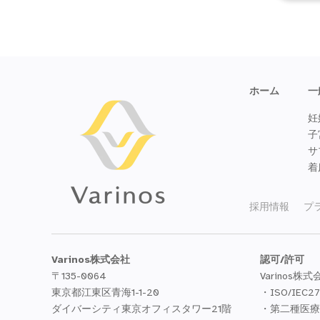
ホーム
一
妊
子
サ
着
採用情報
プ
Varinos株式会社
認可/許可
〒135-0064
Varinos株式
東京都江東区青海1-1-20
・ISO/IEC2
ダイバーシティ東京オフィスタワー21階
・第二種医療機