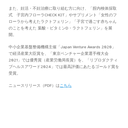
また、妊活・不妊治療に取り組む方に向け、「腟内検体採取
式 子宮内フローラCHECK KIT」やサプリメント「女性のフ
ローラから考えたラクトフェリン」「子宮で過ごす赤ちゃん
のことを考えた 葉酸・ビタミンD・ラクトフェリン」を展
開。
中小企業基盤整備機構主催「Japan Venture Awards 2020」
で経済産業大臣賞を、「東京ベンチャー企業選手権大会
2021」では優秀賞（産業労働局長賞）を、「リプロダクティ
ブヘルスアワード2024」では最高評価にあたるゴールド賞を
受賞。
ニュースリリース（PDF）は
こちら