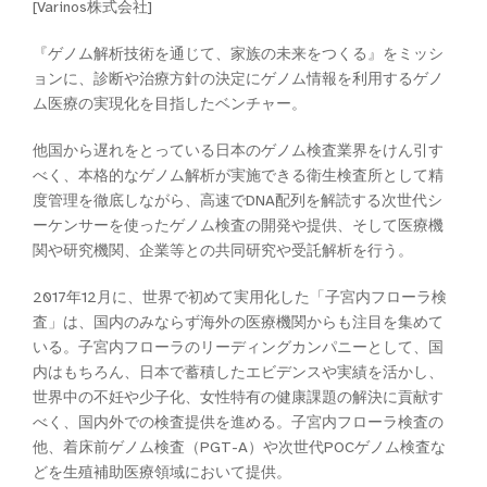
[Varinos株式会社]
『ゲノム解析技術を通じて、家族の未来をつくる』をミッシ
ョンに、診断や治療方針の決定にゲノム情報を利用するゲノ
ム医療の実現化を目指したベンチャー。
他国から遅れをとっている日本のゲノム検査業界をけん引す
べく、本格的なゲノム解析が実施できる衛生検査所として精
度管理を徹底しながら、高速でDNA配列を解読する次世代シ
ーケンサーを使ったゲノム検査の開発や提供、そして医療機
関や研究機関、企業等との共同研究や受託解析を行う。
2017年12月に、世界で初めて実用化した「子宮内フローラ検
査」は、国内のみならず海外の医療機関からも注目を集めて
いる。子宮内フローラのリーディングカンパニーとして、国
内はもちろん、日本で蓄積したエビデンスや実績を活かし、
世界中の不妊や少子化、女性特有の健康課題の解決に貢献す
べく、国内外での検査提供を進める。子宮内フローラ検査の
他、着床前ゲノム検査（PGT-A）や次世代POCゲノム検査な
どを生殖補助医療領域において提供。