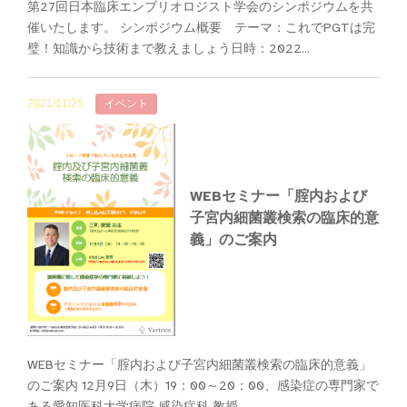
第27回日本臨床エンブリオロジスト学会のシンポジウムを共
催いたします。 シンポジウム概要 テーマ：これでPGTは完
璧！知識から技術まで教えましょう日時：2022...
2021/11/25
イベント
WEBセミナー「腟内および
子宮内細菌叢検索の臨床的意
義」のご案内
WEBセミナー「腟内および子宮内細菌叢検索の臨床的意義」
のご案内 12月9日（木）19：00～20：00、感染症の専門家で
ある愛知医科大学病院 感染症科 教授 ...