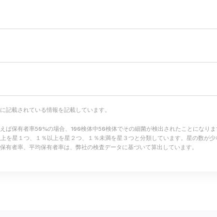
に記載されている情報を記載しています。
例えば保有者率50%の場合、100検体中50検体でその細菌が検出されたこ
以上を星１つ、１％以上を星２つ、１％未満を星３つと分類しています。星の数が少
保有者率、平均保有者率は、弊社の検査データに基づいて算出しています。