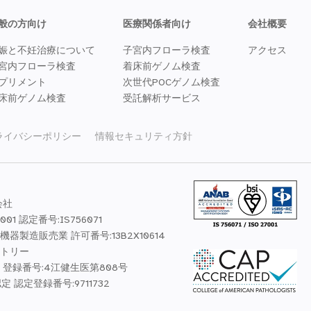
般の方向け
医療関係者向け
会社概要
娠と不妊治療について
子宮内フローラ検査
アクセス
宮内フローラ検査
着床前ゲノム検査
プリメント
次世代POCゲノム検査
床前ゲノム検査
受託解析サービス
ライバシーポリシー
情報セキュリティ方針
会社
7001 認定番号:IS756071
器製造販売業 許可番号:13B2X10614
トリー
 登録番号:4江健生医第808号
認定 認定登録番号:9711732