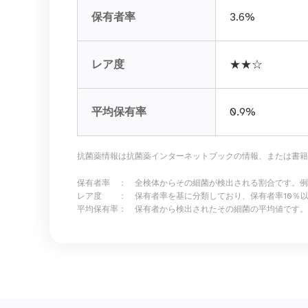
保有者率
3.6%
レア度
★★☆
平均保有率
0.9%
抗菌薬情報は抗菌薬インターネットブックの情報、または書籍
保有者率 ： 全検体からその細菌が検出される割合です。
レア度 ： 保有者率を基に分類しており、保有者率10％
平均保有率： 保有者から検出されたその細菌の平均値です。