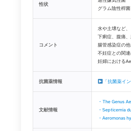
通性嫌気性菌
性状
グラム陰性桿菌
水や土壌など、
下痢症、腹痛、
コメント
腸管感染症の他
不妊症との関連
妊婦におけるAe
抗菌薬情報
「抗菌薬イ
・The Genus Aer
文献情報
・Septicemia due
・Aeromonas hydro