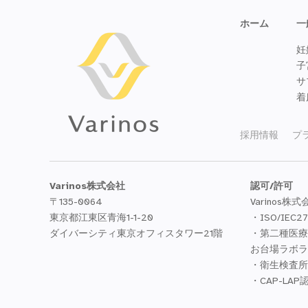
ホーム
一
妊
子
サ
着
採用情報
プ
Varinos株式会社
認可/許可
〒135-0064
Varinos株式
東京都江東区青海1-1-20
・ISO/IEC2
ダイバーシティ東京オフィスタワー21階
・第二種医療機
お台場ラボラ
・衛生検査所
・CAP-LAP