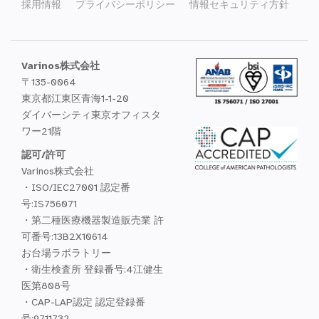
採用情報
プライバシーポリシー
情報セキュリティ方針
Varinos株式会社
〒135-0064
東京都江東区青海1-1-20
ダイバーシティ東京オフィスタ
ワー21階
認可/許可
Varinos株式会社
・ISO/IEC27001 認定番
号:IS756071
・第二種医療機器製造販売業 許
可番号:13B2X10614
お台場ラボラトリー
・衛生検査所 登録番号:4江健生
医第808号
・CAP-LAP認定 認定登録番
号:9711732