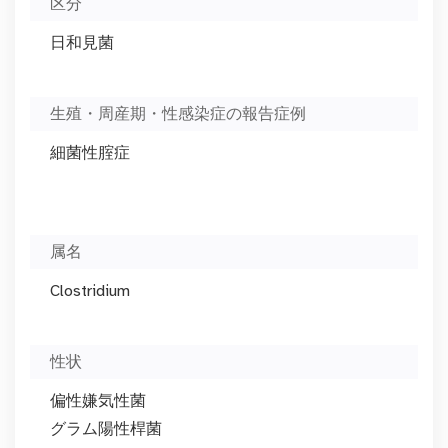
区分
日和見菌
生殖・周産期・性感染症の報告症例
細菌性腟症
属名
Clostridium
性状
偏性嫌気性菌
グラム陽性桿菌