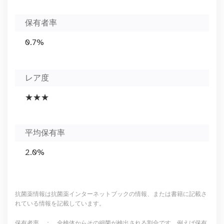
保有者率
0.7%
レア度
★★★
平均保有率
2.0%
抗菌薬情報は抗菌薬インターネットブックの情報、または書籍に記載さ
れている情報を記載しています。
保有者率 ： 全検体からその細菌が検出される割合です。例えば保有