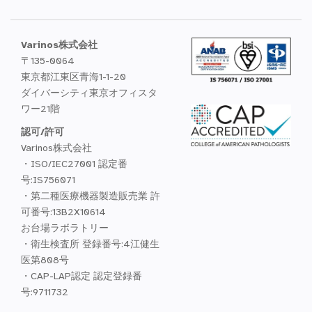
Varinos株式会社
〒135-0064
東京都江東区青海1-1-20
ダイバーシティ東京オフィスタ
ワー21階
認可/許可
Varinos株式会社
・ISO/IEC27001 認定番
号:IS756071
・第二種医療機器製造販売業 許
可番号:13B2X10614
お台場ラボラトリー
・衛生検査所 登録番号:4江健生
医第808号
・CAP-LAP認定 認定登録番
号:9711732