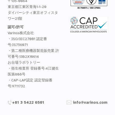
〒135-0064
東京都江東区青海1-1-20
ダイバーシティ東京オフィスタ
ワー21階
認可/許可
Varinos株式会社
・ISO/IEC27001 認定番
号:IS756071
・第二種医療機器製造販売業 許
可番号:13B2X10614
お台場ラボラトリー
・衛生検査所 登録番号:4江健生
医第808号
・CAP-LAP認定 認定登録番
号:9711732
+81 3 5422 6501
info@varinos.com