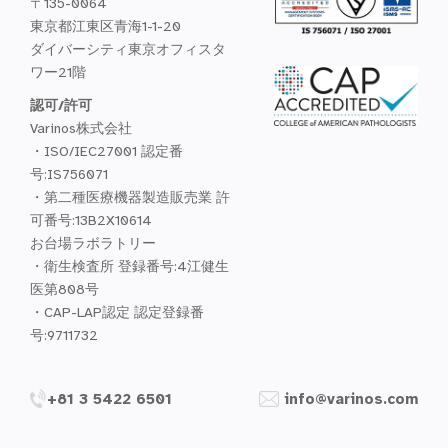
〒135-0064
東京都江東区青海1-1-20
ダイバーシティ東京オフィスタ
ワー21階
認可/許可
Varinos株式会社
・ISO/IEC27001 認定番
号:IS756071
・第二種医療機器製造販売業 許
可番号:13B2X10614
お台場ラボラトリー
・衛生検査所 登録番号:4江健生
医第808号
・CAP-LAP認定 認定登録番
号:9711732
+81 3 5422 6501
info@varinos.com