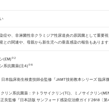
い
染症や、非淋菌性非クラミジア性尿道炎の原因菌として重要視
産との関連や、母親から新生児への垂直感染の報告もあります
※2
(EM)
※6
ン系抗菌薬(注4)
 日本臨床衛生検査技師会監修『JAMT技術教本シリーズ 臨床微生
イクリン系抗菌薬：テトラサイクリン(TC)、ミノサイクリン(MIN
正良監修『日本語版 サンフォード感染症治療ガイド2018〔第48