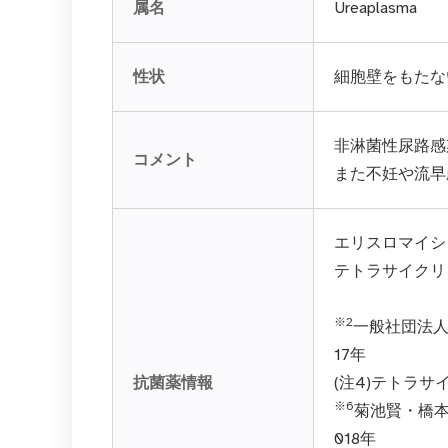
属名
Ureaplasma
性状
細胞壁をもたな
非淋菌性尿路感
コメント
また不妊や流早
エリスロマイシン
テトラサイクリ
※2
一般社団法人
17年
抗菌薬情報
(注4)テトラサ
※6
菊池賢・橋本
018年