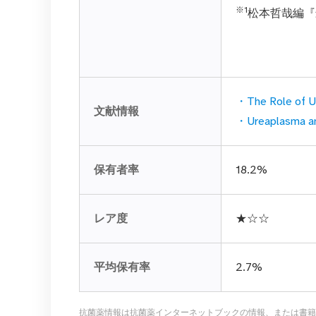
※1
松本哲哉編『最
・The Role of Ur
文献情報
・Ureaplasma a
保有者率
18.2%
レア度
★☆☆
平均保有率
2.7%
抗菌薬情報は抗菌薬インターネットブックの情報、または書籍