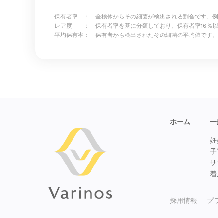
保有者率 ： 全検体からその細菌が検出される割合です。
レア度 ： 保有者率を基に分類しており、保有者率10％
平均保有率： 保有者から検出されたその細菌の平均値です。
ホーム
一
妊
子
サ
着
採用情報
プ