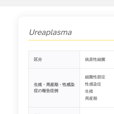
Ureaplasma
区分
病原性細菌
細菌性腟症
性感染症
生殖・周産期・性感染
症の報告症例
生殖
周産期