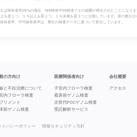
例えば保有者率50%の場合、100検体中50検体でその細菌が検出されたこ
以上を星１つ、１％以上を星２つ、１％未満を星３つと分類しています。星の数が少
保有者率、平均保有者率は、弊社の検査データに基づいて算出しています。
般の方向け
医療関係者向け
会社概要
娠と不妊治療について
子宮内フローラ検査
アクセス
宮内フローラ検査
着床前ゲノム検査
プリメント
次世代POCゲノム検査
床前ゲノム検査
受託解析サービス
ライバシーポリシー
情報セキュリティ方針