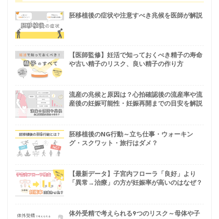
胚移植後の症状や注意すべき兆候を医師が解説
【医師監修】妊活で知っておくべき精子の寿命
や古い精子のリスク、良い精子の作り方
流産の兆候と原因は？心拍確認後の流産率や流
産後の妊娠可能性・妊娠再開までの目安を解説
胚移植後のNG行動～立ち仕事・ウォーキン
グ・スクワット・旅行はダメ？
【最新データ】子宮内フローラ「良好」より
「異常→治療」の方が妊娠率が高いのはなぜ？
体外受精で考えられる9つのリスク～母体や子