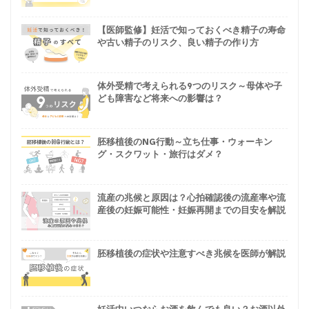
【医師監修】妊活で知っておくべき精子の寿命
や古い精子のリスク、良い精子の作り方
体外受精で考えられる9つのリスク～母体や子
ども障害など将来への影響は？
胚移植後のNG行動～立ち仕事・ウォーキン
グ・スクワット・旅行はダメ？
流産の兆候と原因は？心拍確認後の流産率や流
産後の妊娠可能性・妊娠再開までの目安を解説
胚移植後の症状や注意すべき兆候を医師が解説