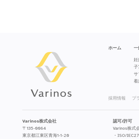
ホーム
一
妊
子
サ
着
採用情報
プ
Varinos株式会社
認可/許可
〒135-0064
Varinos株式
東京都江東区青海1-1-20
・ISO/IEC2