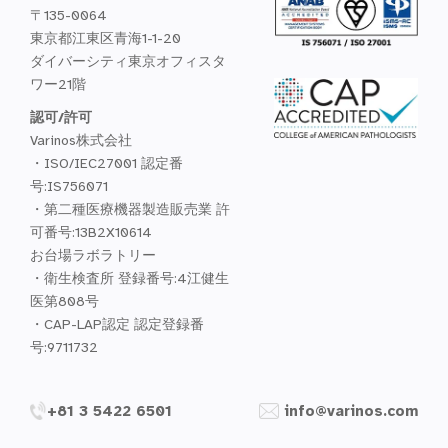
〒135-0064
東京都江東区青海1-1-20
ダイバーシティ東京オフィスタ
ワー21階
認可/許可
Varinos株式会社
・ISO/IEC27001 認定番
号:IS756071
・第二種医療機器製造販売業 許
可番号:13B2X10614
お台場ラボラトリー
・衛生検査所 登録番号:4江健生
医第808号
・CAP-LAP認定 認定登録番
号:9711732
+81 3 5422 6501
info@varinos.com