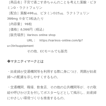
［商品名］子宮で過ごす赤ちゃんのことを考えた葉酸・ビタ
ミンD・ラクトフェリン
［配合］葉酸400㎍、ビタミンD25㎍、ラクトフェリン
300mg ※全て3粒あたり
［内容量］ 90粒
［価格］8,500円（税込）
［販売場所］Varinos online shop
URL： https://varinos-online.com/lp?
u=3in1supplement
その他、ECモールでも販売
◆マタニティマークとは
・妊産婦が交通機関等を利用する際に身につけ、周囲が妊産
婦への配慮を示しやすくするもの。
・交通機関、職場、飲食店、その他の公共機関等が、その取
組や呼びかけ文を付してポスターなどとして掲示し、妊産婦
にやさしい環境づくりを推進するもの。