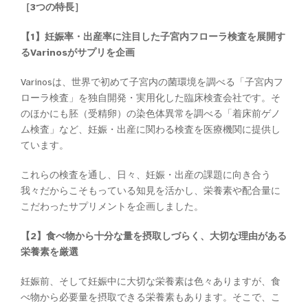
［3つの特長］
【1】妊娠率・出産率に注目した子宮内フローラ検査を展開す
るVarinosがサプリを企画
Varinosは、世界で初めて子宮内の菌環境を調べる「子宮内フ
ローラ検査」を独自開発・実用化した臨床検査会社です。そ
のほかにも胚（受精卵）の染色体異常を調べる「着床前ゲノ
ム検査」など、妊娠・出産に関わる検査を医療機関に提供し
ています。
これらの検査を通し、日々、妊娠・出産の課題に向き合う
我々だからこそもっている知見を活かし、栄養素や配合量に
こだわったサプリメントを企画しました。
【2】食べ物から十分な量を摂取しづらく、大切な理由がある
栄養素を厳選
妊娠前、そして妊娠中に大切な栄養素は色々ありますが、食
べ物から必要量を摂取できる栄養素もあります。そこで、こ