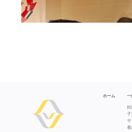
ホーム
一
妊
子
サ
着