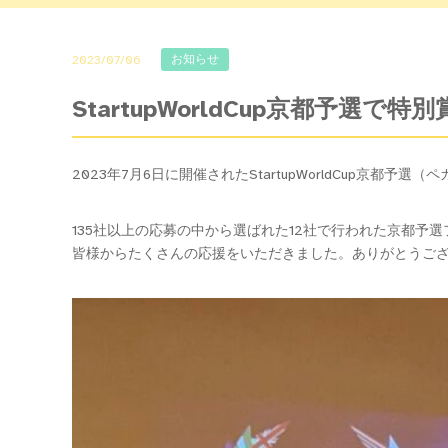
お知らせ
2023/07/06
StartupWorldCup京都予選で特
2023年7月6日に開催されたStartupWorldCup京都予選（ペ
135社以上の応募の中から選ばれた12社で行われた京都予
皆様からたくさんの応援をいただきました。ありがとうご