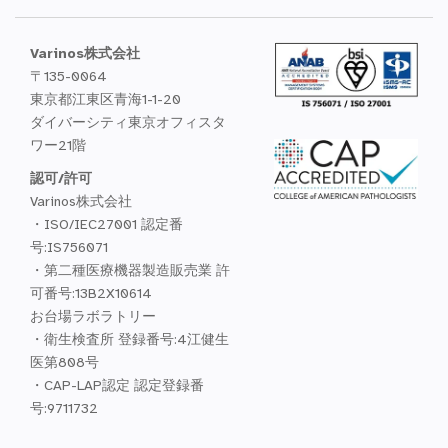
Varinos株式会社
〒135-0064
東京都江東区青海1-1-20
ダイバーシティ東京オフィスタ
ワー21階
認可/許可
Varinos株式会社
・ISO/IEC27001 認定番
号:IS756071
・第二種医療機器製造販売業 許
可番号:13B2X10614
お台場ラボラトリー
・衛生検査所 登録番号:4江健生
医第808号
・CAP-LAP認定 認定登録番
号:9711732