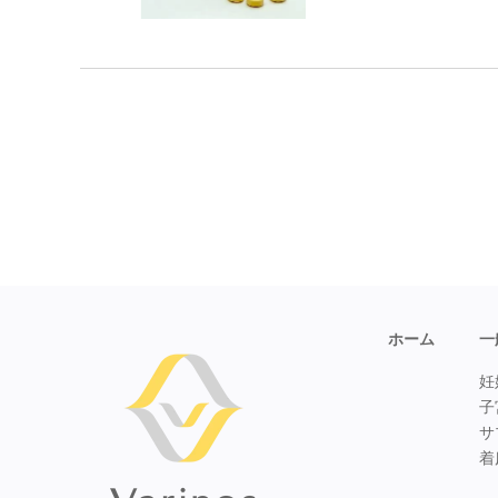
ホーム
一
妊
子
サ
着