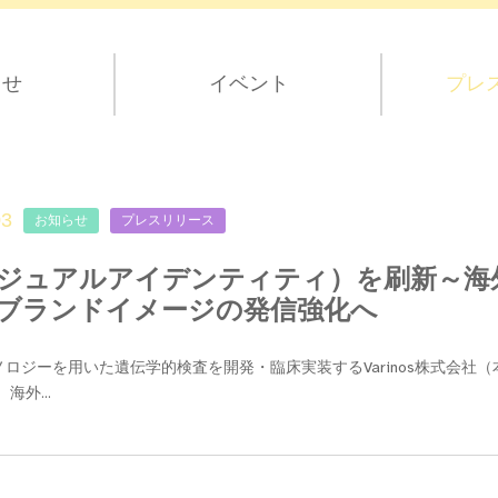
らせ
イベント
プレ
03
お知らせ
プレスリリース
ビジュアルアイデンティティ）を刷新～海
ブランドイメージの発信強化へ
ロジーを用いた遺伝学的検査を開発・臨床実装するVarinos株式会社（
、海外...