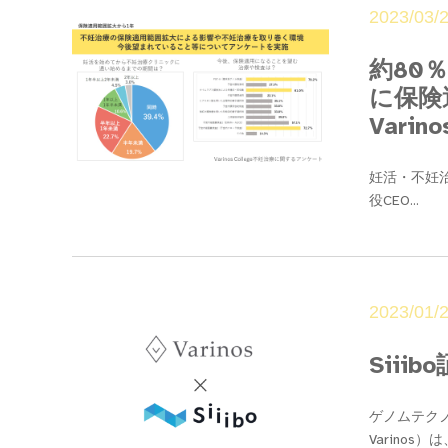
2023/03/
約80
に保険
Varin
妊活・不妊治
役CEO...
2023/01/
Sii
ゲノムテクノ
Varinos）は