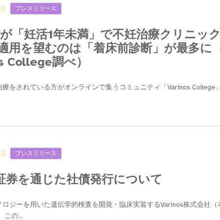
28
プレスリリース
％が「妊活1年未満」で不妊治療クリニッ
適用を望むのは「着床前診断」が最多に
os College調べ）
療をされている方がオンラインで集うコミュニティ「Varinos Colleg
23
プレスリリース
ibo証券を通じた社債発行について
ロジーを用いた遺伝学的検査を開発・臨床実装するVarinos株式会社（
、この...