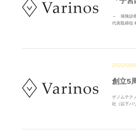
「子宮
～ 保険診療
代表取締役 桜
2022/03/
創立5
ゲノムテクノ
社（以下バリ