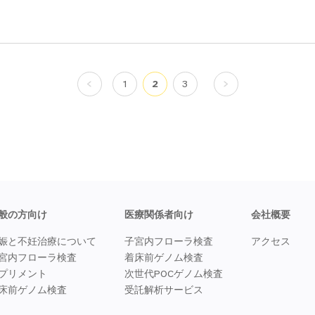
投
1
2
3
稿
ナ
ビ
ゲ
ー
シ
ョ
ン
般の方向け
医療関係者向け
会社概要
娠と不妊治療について
子宮内フローラ検査
アクセス
宮内フローラ検査
着床前ゲノム検査
プリメント
次世代POCゲノム検査
床前ゲノム検査
受託解析サービス