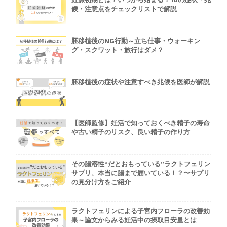
妊娠初期とは？いつから始まる？18の症状・兆
候・注意点をチェックリストで解説
胚移植後のNG行動～立ち仕事・ウォーキン
グ・スクワット・旅行はダメ？
胚移植後の症状や注意すべき兆候を医師が解説
【医師監修】妊活で知っておくべき精子の寿命
や古い精子のリスク、良い精子の作り方
その腸溶性“だとおもっている”ラクトフェリン
サプリ、本当に腸まで届いている！？〜サプリ
の見分け方をご紹介
ラクトフェリンによる子宮内フローラの改善効
果～論文からみる妊活中の摂取目安量とは