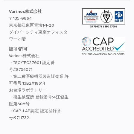
Varinos株式会社
〒135-0064
東京都江東区青海1-1-20
ダイバーシティ東京オフィスタ
ワー21階
認可/許可
Varinos株式会社
・ISO/IEC27001 認定番
号:IS756071
・第二種医療機器製造販売業 許
可番号:13B2X10614
お台場ラボラトリー
・衛生検査所 登録番号:4江健生
医第808号
・CAP-LAP認定 認定登録番
号:9711732