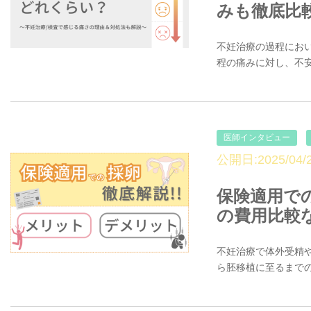
みも徹底比
不妊治療の過程にお
程の痛みに対し、不安
医師インタビュー
公開日:2025/04/2
保険適用で
の費用比較
不妊治療で体外受精や
ら胚移植に至るまでの