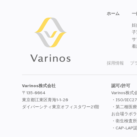
ー
シ
ョ
ホーム
一
ン
妊
子
サ
着
採用情報
プ
Varinos株式会社
認可/許可
〒135-0064
Varinos株式
東京都江東区青海1-1-20
・ISO/IEC2
ダイバーシティ東京オフィスタワー21階
・第二種医療機
お台場ラボラ
・衛生検査所
・CAP-LAP