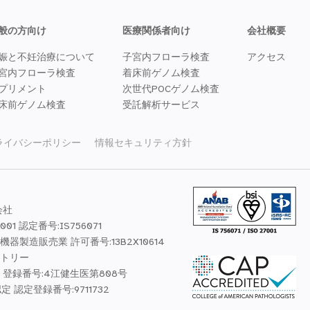
般の方向け
医療関係者向け
会社概要
娠と不妊治療について
子宮内フローラ検査
アクセス
宮内フローラ検査
着床前ゲノム検査
プリメント
次世代POCゲノム検査
床前ゲノム検査
受託解析サービス
ライバシーポリシー
情報セキュリティ方針
会社
7001 認定番号:IS756071
器製造販売業 許可番号:13B2X10614
トリー
 登録番号:4江健生医第808号
認定 認定登録番号:9711732