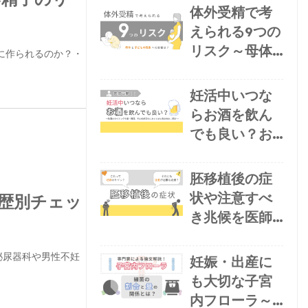
る食生活と運
体外受精で考
動とは？
えられる9つの
リスク～母体
に作られるのか？・
や子ども障害
など将来への
妊活中いつな
影響は？
らお酒を飲ん
でも良い？お
酒以外で控え
るべき飲み物
胚移植後の症
や医師お勧め
状や注意すべ
歴別チェッ
の飲み物も紹
き兆候を医師
介
が解説
泌尿器科や男性不妊
妊娠・出産に
も大切な子宮
内フローラ～