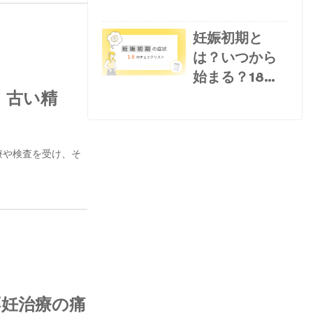
細菌の「割
合」と「量」
妊娠初期と
の関係とは？
は？いつから
／専門家によ
始まる？18の
る論文解説
｜古い精
症状・兆候・
注意点をチェ
ックリストで
解説
療や検査を受け、そ
不妊治療の痛