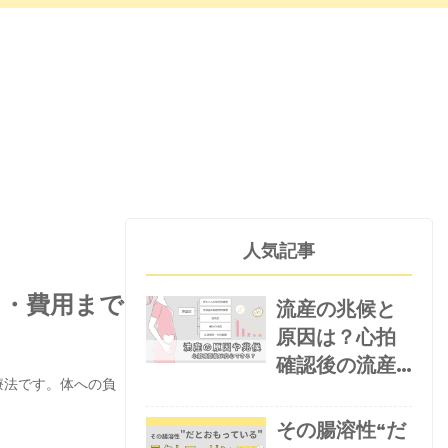
人気記事
き・費用まで
流産の兆候と
原因は？心拍
確認後の流産
療法です。体への負
率や流産後の
妊娠可能性・
その腸溶性“だ