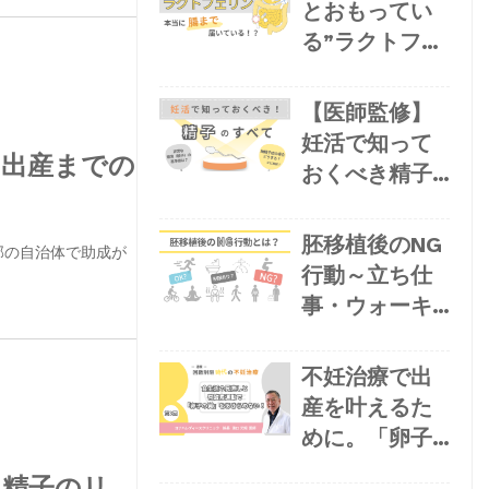
妊娠再開まで
とおもってい
の目安を解説
る”ラクトフェ
リンサプリ、
本当に腸まで
【医師監修】
届いてい
妊活で知って
・出産までの
る！？〜サプ
おくべき精子
リの見分け方
の寿命や古い
をご紹介
精子のリス
胚移植後のNG
部の自治体で助成が
ク、良い精子
行動～立ち仕
の作り方
事・ウォーキ
ング・スクワ
ット・旅行は
不妊治療で出
ダメ？
産を叶えるた
めに。「卵子
の質」を高め
い精子のリ