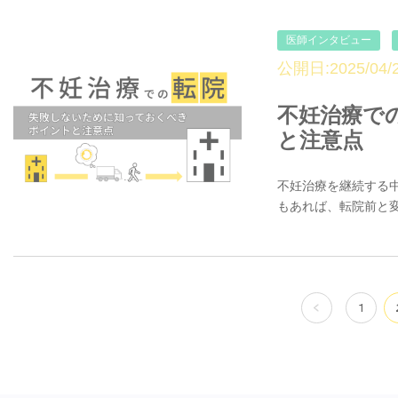
医師インタビュー
公開日:2025/04/2
不妊治療で
と注意点
不妊治療を継続する
もあれば、転院前と変
投
1
稿
ナ
ビ
ゲ