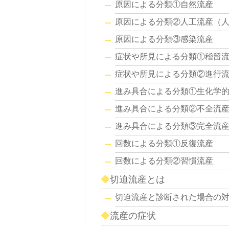
原因による分類①自然流産
原因による分類②人工流産（
原因による分類③感染流産
症状や所見による分類①稽留
症状や所見による分類②進行
進み具合による分類①生化学
進み具合による分類②不全流
進み具合による分類③完全流
回数による分類①反復流産
回数による分類②習慣流産
切迫流産とは
切迫流産と診断された場合の
流産の症状