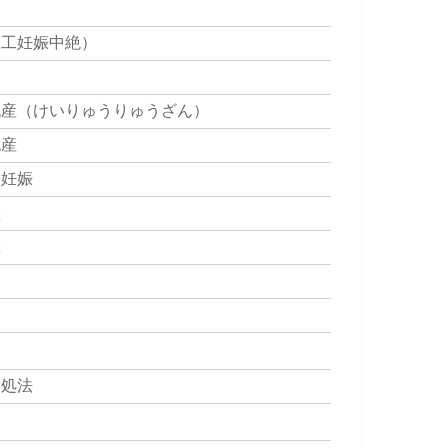
人工妊娠中絶）
流産（けいりゅうりゅうざん）
流産
的妊娠
産
産
対処法