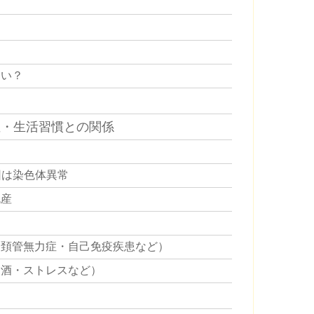
らい？
症・生活習慣との関係
因は染色体異常
流産
・頚管無力症・自己免疫疾患など）
飲酒・ストレスなど）