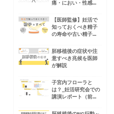
痛・におい・性感染
症など“今の悩み”か
ら、将来の妊娠・出
【医師監修】妊活で
産まで関わる菌のこ
知っておくべき精子
と
の寿命や古い精子の
リスク、良い精子の
作り方
胚移植後の症状や注
意すべき兆候を医師
が解説
子宮内フローラと
は？_妊活研究会での
講演レポート（前
半）
胚移植後のNG行動～