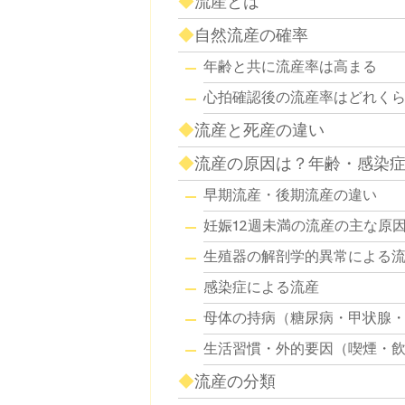
流産とは
自然流産の確率
年齢と共に流産率は高まる
心拍確認後の流産率はどれく
流産と死産の違い
流産の原因は？年齢・感染
早期流産・後期流産の違い
妊娠12週未満の流産の主な原
生殖器の解剖学的異常による
感染症による流産
母体の持病（糖尿病・甲状腺
生活習慣・外的要因（喫煙・
流産の分類