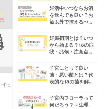
妊活中いつならお酒
を飲んでも良い？お
酒以外で控えるべき
飲み物や医師お勧め
の飲み物も紹介
妊娠初期とは？いつ
から始まる？18の症
状・兆候・注意点を
チェックリストで解
説
子宮にとって良い
菌・悪い菌とは？代
表的な18の菌を解
中ずっ
説！
子宮内フローラって
何だろう？～生理