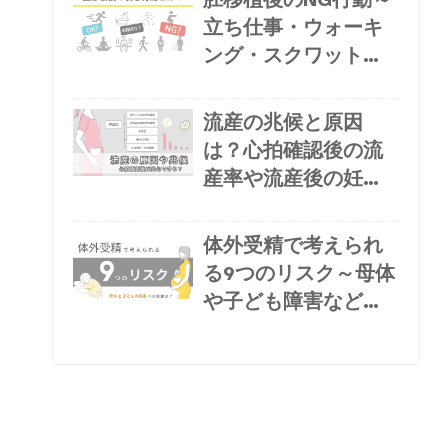
立ち仕事・ウォーキ
ング・スクワット・
旅行はダメ？
流産の兆候と原因
は？心拍確認後の流
産率や流産後の妊娠
可能性・妊娠再開ま
での目安を解説
体外受精で考えられ
る9つのリスク～母体
や子ども障害など将
来への影響は？