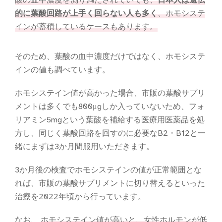
酸の血中濃度を測り満たされていても、
日本人は遺伝
的に葉酸回路が上手く回らない人も多く
、ホモシステ
インが蓄積しているケースもあります。
そのため、葉酸の血中濃度だけではなく、ホモシステ
インの値も調べています。
ホモシステイン値が高かった場合、市販の葉酸サプリ
メントは多くでも800μgしか入っていないため、フォ
リアミン5mgという葉酸を補給する医療用医薬品を処
方し、同じく葉酸回路を回すのに必要なB2・B12と一
緒にまずは3か月間服用いただきます。
3か月後の検査でホモシステインの値が正常範囲とな
れば、市販の葉酸サプリメントに切り替えるといった
治療を2022年頃から行っています。
なお、
ホモシステイン値が高いと、女性ホルモンが低