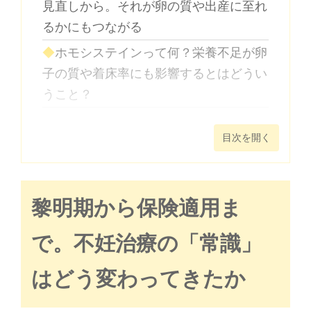
見直しから。それが卵の質や出産に至れ
るかにもつながる
ホモシステインって何？栄養不足が卵
子の質や着床率にも影響するとはどうい
うこと？
子宮内の「菌環境」を整え流産を防
目次を開く
ぐ。20〜30代の妊娠率向上にもつなが
った細菌検査
「卵子のケア」を日常に。肌や髪をお
黎明期から保険適用ま
手入れするように、体の内側を整える
今回お話を伺った医師
で。不妊治療の「常識」
はどう変わってきたか