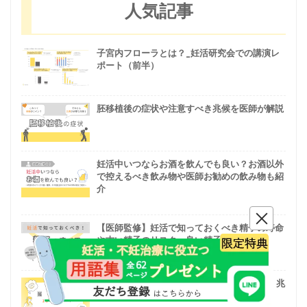
人気記事
子宮内フローラとは？_妊活研究会での講演レ
ポート（前半）
胚移植後の症状や注意すべき兆候を医師が解説
妊活中いつならお酒を飲んでも良い？お酒以外
で控えるべき飲み物や医師お勧めの飲み物も紹
介
【医師監修】妊活で知っておくべき精子の寿命
や古い精子のリスク、良い精子の作り方
妊娠初期とは？いつから始まる？18の症状・兆
候・注意点をチェックリストで解説