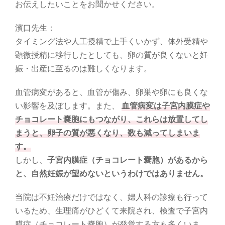
お伝えしたいことをお聞かせください。
濱口先生：
タイミング法や人工授精で上手くいかず、体外受精や
顕微授精に移行したとしても、卵の質が良くないと妊
娠・出産に至るのは難しくなります。
血管病変があると、血管が傷み、卵巣や卵にも良くな
い影響を及ぼします。また、
血管病変は子宮内膜症や
チョコレート嚢胞にもつながり、これらは放置してし
まうと、卵子の質が悪くなり、数も減ってしまいま
す。
しかし、
子宮内膜症（チョコレート嚢胞）があるから
と、自然妊娠が望めないというわけではありません。
当院は不妊治療だけではなく、婦人科の診療も行って
いるため、生理痛がひどくて来院され、検査で子宮内
膜症（チョコレート嚢胞）が発覚する方も多くいま