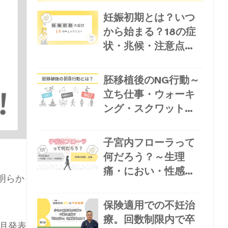
妊娠初期とは？いつ
から始まる？18の症
状・兆候・注意点を
チェックリストで解
説
胚移植後のNG行動～
立ち仕事・ウォーキ
ング・スクワット・
旅行はダメ？
子宮内フローラって
何だろう？～生理
痛・におい・性感染
明らか
症など“今の悩み”か
ら、将来の妊娠・出
保険適用での不妊治
産まで関わる菌のこ
療。回数制限内で卒
6月発表