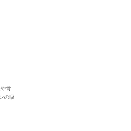
症や骨
ンの吸