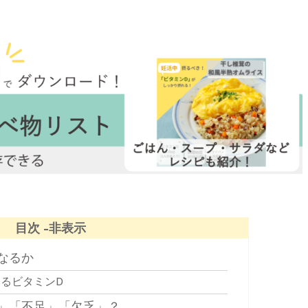
目次
なるか
るビタミンD
」「不足」「欠乏」？