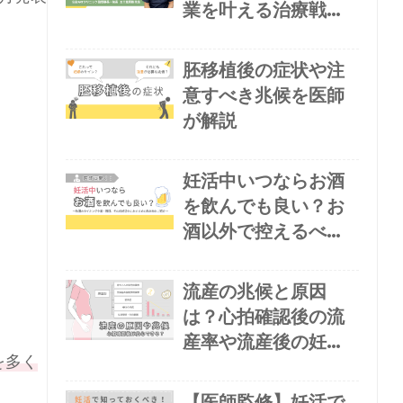
と
業を叶える治療戦略
とは
胚移植後の症状や注
意すべき兆候を医師
が解説
妊活中いつならお酒
を飲んでも良い？お
酒以外で控えるべき
飲み物や医師お勧め
の飲み物も紹介
流産の兆候と原因
は？心拍確認後の流
産率や流産後の妊娠
を多く
可能性・妊娠再開ま
での目安を解説
【医師監修】妊活で