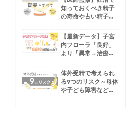
知っておくべき精子
の寿命や古い精子の
リスク、良い精子の
作り方
【最新データ】子宮
内フローラ「良好」
より「異常→治療」
の方が妊娠率が高い
のはなぜ？
体外受精で考えられ
る9つのリスク～母体
や子ども障害など将
来への影響は？