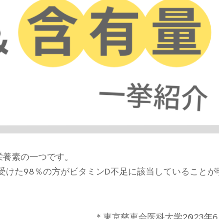
栄養素の一つです。
受けた98％の方がビタミンD不足に該当していることが
＊東京慈恵会医科大学2023年