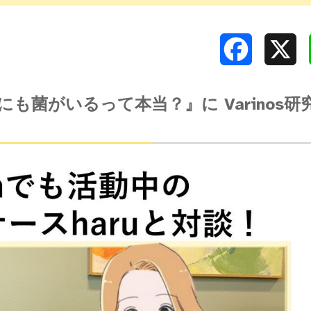
Facebook
X
も菌がいるって本当？』に Varinos研