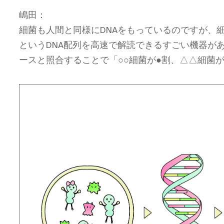
嶋田：
細菌も人間と同様にDNAをもっているのですが、
というDNA配列を高速で解読できるすごい機器が
ースと照合することで「○○細菌が●割、△△細菌