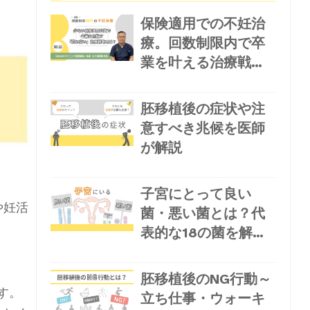
保険適用での不妊治
療。回数制限内で卒
業を叶える治療戦略
とは
胚移植後の症状や注
意すべき兆候を医師
が解説
子宮にとって良い
や妊活
菌・悪い菌とは？代
表的な18の菌を解
説！
胚移植後のNG行動～
す。
立ち仕事・ウォーキ