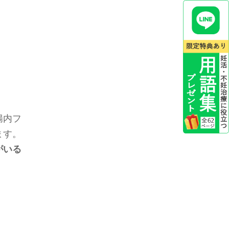
腸内フ
ます。
がいる