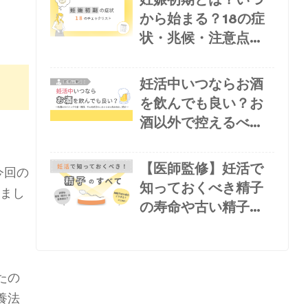
から始まる？18の症
状・兆候・注意点を
チェックリストで解
説
妊活中いつならお酒
を飲んでも良い？お
酒以外で控えるべき
飲み物や医師お勧め
の飲み物も紹介
【医師監修】妊活で
今回の
知っておくべき精子
いまし
の寿命や古い精子の
リスク、良い精子の
作り方
たの
養法