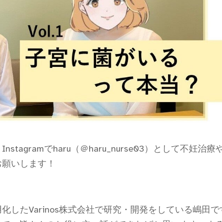
agramでharu（＠haru_nurse03）として不妊治療
お願いします！
したVarinos株式会社で研究・開発をしている嶋田で