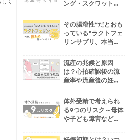
ろしく
ング・スクワット・
旅行はダメ？
その腸溶性“だとおも
っている”ラクトフェ
リンサプリ、本当に
腸まで届いてい
る！？〜サプリの見
流産の兆候と原因
分け方をご紹介
は？心拍確認後の流
産率や流産後の妊娠
可能性・妊娠再開ま
での目安を解説
体外受精で考えられ
る9つのリスク～母体
や子ども障害など将
来への影響は？
妊娠初期とは？いつ