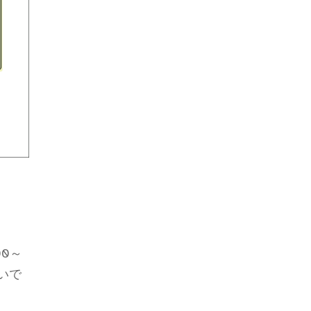
！
0～
いで